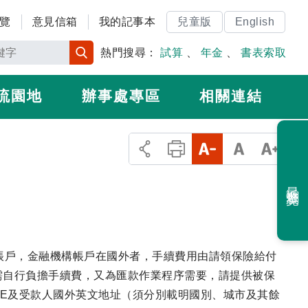
覽
意見信箱
我的記事本
兒童版
English
熱門搜尋：
試算
、
年金
、
書表索取
流園地
辦事處專區
相關連結
最近瀏覽
帳戶，金融機構帳戶在國外者，手續費用由請領保險給付
需自行負擔手續費，又為匯款作業程序需要，請提供被保
ODE及受款人國外英文地址（須分別載明國別、城市及其餘