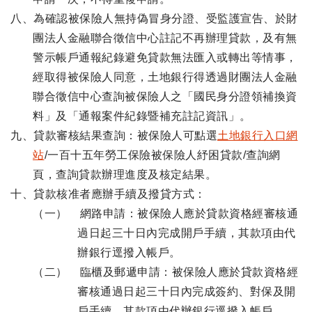
八、為確認被保險人無持偽冒身分證、受監護宣告、於財
團法人金融聯合徵信中心註記不再辦理貸款，及有無
警示帳戶通報紀錄避免貸款無法匯入或轉出等情事，
經取得被保險人同意，土地銀行得透過財團法人金融
聯合徵信中心查詢被保險人之「國民身分證領補換資
料」及「通報案件紀錄暨補充註記資訊」。
九、貸款審核結果查詢：被保險人可點選
土地銀行入口網
站
/一百十五年勞工保險被保險人紓困貸款/查詢網
頁，查詢貸款辦理進度及核定結果。
十、貸款核准者應辦手續及撥貸方式：
（一） 網路申請：被保險人應於貸款資格經審核通
過日起三十日內完成開戶手續，其款項由代
辦銀行逕撥入帳戶。
（二） 臨櫃及郵遞申請：被保險人應於貸款資格經
審核通過日起三十日內完成簽約、對保及開
戶手續，其款項由代辦銀行逕撥入帳戶。