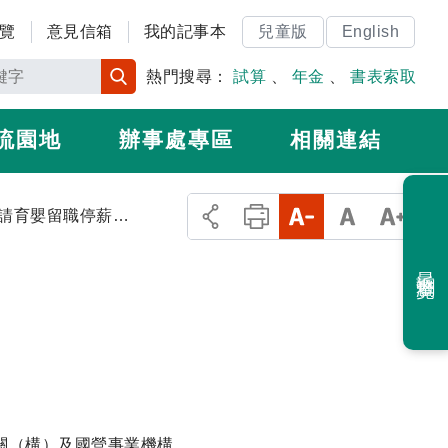
覽
意見信箱
我的記事本
兒童版
English
熱門搜尋：
試算
、
年金
、
書表索取
流園地
辦事處專區
相關連結
以日申請育嬰留職停薪雇主獎勵
最近瀏覽
關（構）及國營事業機構。