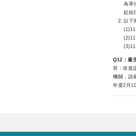
為單
起始
以下
(1)1
(2)1
(3)1
Q12：
答：依規
機關，請
年度2月