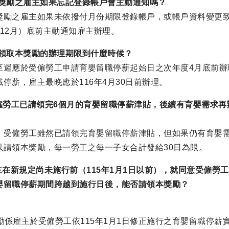
合獎勵之雇主如果忘記登錄帳戶會主動通知嗎？
獎勵之雇主如果未依撥付月份期限登錄帳戶，或帳戶資料變更致
、12月）底前主動通知雇主辦理。
主領取本獎勵的辦理期限到什麼時候？
至遲應於受僱勞工申請育嬰留職停薪起始日之次年度4月底前辦理。
停薪，雇主最晚應於116年4月30日前辦理。
受僱勞工已請領完6個月的育嬰留職停薪津貼，後續有育嬰需求
，受僱勞工雖然已請領完育嬰留職停薪津貼，但如果仍有育嬰
以請領本獎勵，每一勞工之每一子女合計發給30日為限。
雇主在新規定尚未施行前（115年1月1日以前），就同意受僱
嬰留職停薪期間跨越到施行日後，能否請領本獎勵？
勵係雇主於受僱勞工依115年1月1日修正施行之育嬰留職停薪