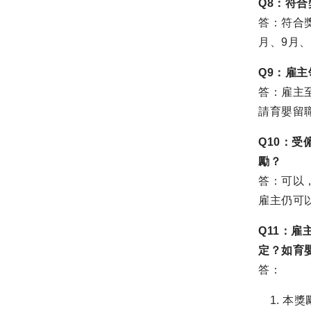
Q8：符
答：符合
月、9月
Q9：雇
答：雇主
請育嬰留職
Q10：
勵？
答：可以
雇主仍可
Q11：
定？如育
答：
本獎