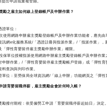
須提出申請或重複登錄。
合獎勵之雇主如何線上登錄帳戶及申辦作業？
憑證單位：
)初次使用網路申辦雇主獎勵登錄帳戶及申辦作業功能者，應先
資訊網e化服務系統/「憑證註冊與指派作業」/「指派作業」
及「彈性育嬰留停雇主獎勵申辦作業」權限。
)經投保單位授權指派使用網路申辦雇主獎勵登錄帳戶及申辦作
付申辦作業」/「彈性育嬰留停雇主獎勵帳戶登錄」或「彈性育
資料查詢與列印作業。
證單位：至勞保局全球資訊網/「線上申辦」功能網頁之「彈性
日申請育嬰留職停薪，雇主獎勵金會於何時入帳？
獎勵撥付期程：依受僱勞工申請「育嬰留職停薪起始日」決定