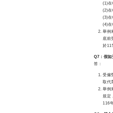
(1
(2
(3
(4
舉例
底前
於1
Q7：假
答：
受僱
取代
舉例
規定
11