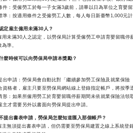
條件：受僱勞工於每一子女滿3歲前，請畢以日為單位之育嬰留
標準：按適用條件之受僱勞工人數，每人每日新臺幣1,000元
認定雇主僱用未滿30人？
僱用未滿30人之認定，以勞保局計算受僱勞工申請育嬰留職停
數為準。
主什麼時候可以向勞保局申請本獎勵？
提出申請：勞保局會自動比對「繼續參加勞工保險及就業保險
合資格者，雇主只要至勞保局網站線上登錄指定帳戶，將按季逕
情形：如果所僱用勞工於育嬰留職停薪期間未依就業保險法領
雇主才需要另外以書面向勞保局提出申請。
主不提出書表申請，勞保局怎麼知道匯入那個帳戶？
雇主無須提出書表申請，但仍需要至勞保局建置之線上系統登