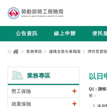
公告資訊
線上申辦
便民
:::
業務專區
建構友善生養職場
彈性育嬰
業務專區
以日
Q1：請
勞工保險
答：
就業保險
適用