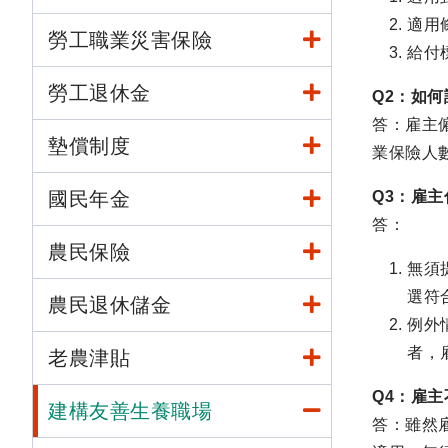
適用
勞工職業災害保險
給付
勞工退休金
Q2：如何
答：雇主
墊償制度
業保險人
國民年金
Q3：雇
答：
農民保險
無須
選符
農民退休儲金
例外
者，
老農津貼
Q4：雇
建構友善生養職場
答：雖然