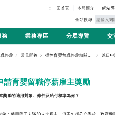
:::
回首頁
本局簡介
網站導
全站搜尋
服務
業務專區
分眾導覽
交
留職停薪
常見問答
彈性育嬰留職停薪相關Q&A
申請育嬰留職停薪雇主獎勵
領本獎勵的適用對象、條件及給付標準為何？
對象：僱用勞工未滿30人之雇主，但不包括公立學校、政府機