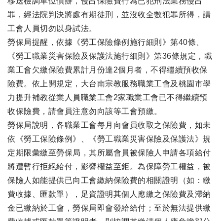
移送檢調單位偵辦，侵占保險費行為已犯刑法業務侵占
罪，經法院判決將處有期徒刑，並沒收全數犯罪所得，請
工會人員切勿以身試法。
勞保局提醒，依據《勞工保險條例施行細則》第40條、
《勞工職業災害保險及保護法施行細則》第36條規定，職
業工會欠繳保險費累計月份達2個月者，不得繼續預收保
險費。依上開規定，大台南宗教服務職業工會及桃園市學
力提升補教從業人員職業工會2家職業工會已不得繼續預
收保險費，請會員注意勿向該等工會預繳。
勞保局說明，各職業工會每月向會員收取之保險費，如未
依《勞工保險條例》、《勞工職業災害保險及保護法》規
定期限彙繳至勞保局，其所屬會員被保險人申請各項給付
將遭暫行拒絕給付，影響權益至鉅。為保障勞工權益，被
保險人如能提供已向工會繳納保險費的相關證明（如：繳
費收據、匯款單），足資證明其個人應繳之保險費及滯納
金已繳納於工會，勞保局即會發給給付；至於無法提供繳