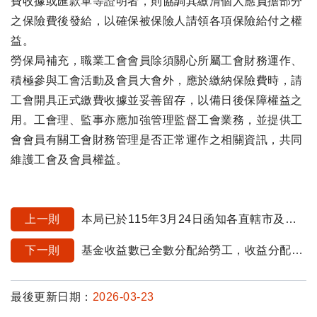
費收據或匯款單等證明者，則協調其繳清個人應負擔部分
之保險費後發給，以確保被保險人請領各項保險給付之權
益。
勞保局補充，職業工會會員除須關心所屬工會財務運作、
積極參與工會活動及會員大會外，應於繳納保險費時，請
工會開具正式繳費收據並妥善留存，以備日後保障權益之
用。工會理、監事亦應加強管理監督工會業務，並提供工
會會員有關工會財務管理是否正常運作之相關資訊，共同
維護工會及會員權益。
上一則
本局已於115年3月24日函知各直轄市及縣市政府「115年3月年滿63歲6個月及64歲4個月農保被保險人資格清查」相關事宜。
下一則
基金收益數已全數分配給勞工，收益分配以基金收益數為計算基礎，非收益率乘以帳戶金額
最後更新日期：
2026-03-23