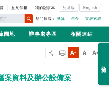
覽
意見信箱
我的記事本
兒童版
English
熱門搜尋：
試算
、
年金
、
書表索取
流園地
辦事處專區
相關連結
最近瀏覽
運檔案資料及辦公設備案