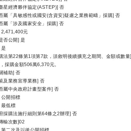
臺星經濟夥伴協定(ASTEP)] 否
否屬「具敏感性或國安(含資安)疑慮之業務範疇」採購] 否
否屬「涉及國家安全」採購] 否
2,471,400元
是否公開] 是
 是
購法第22條第1項第7款，須敘明後續擴充之期間、金額或數量]
元，採購金額506萬6,370元。
關補助] 否
策及業務宣導業務] 否
否屬中央政府計畫型案件] 否
] 公開招標
] 最低標
府採購法施行細則第64條之2辦理] 否
傳輸次數]02
] 第二次及以後公開招標