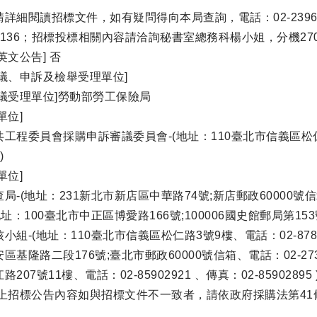
詳細閱讀招標文件，如有疑問得向本局查詢，電話：02-239
136；招標投標相關內容請洽詢秘書室總務科楊小姐，分機27
英文公告] 否
議、申訴及檢舉受理單位]
異議受理單位]勞動部勞工保險局
單位]
工程委員會採購申訴審議委員會-(地址：110臺北市信義區松仁路3
)
單位]
-(地址：231新北市新店區中華路74號;新店郵政60000號信箱、電
址：100臺北市中正區博愛路166號;100006國史館郵局第153號信
組-(地址：110臺北市信義區松仁路3號9樓、電話：02-878975
區基隆路二段176號;臺北市郵政60000號信箱、電話：02-273
207號11樓、電話：02-85902921 、傳真：02-85902895 
以上招標公告內容如與招標文件不一致者，請依政府採購法第4