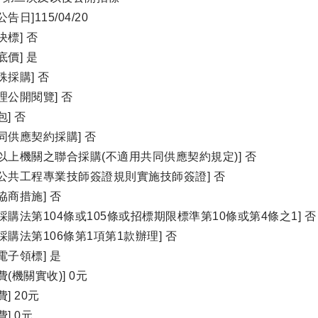
告日]115/04/20
決標] 否
底價] 是
殊採購] 否
理公開閱覽] 否
] 否
同供應契約採購] 否
以上機關之聯合採購(不適用共同供應契約規定)] 否
公共工程專業技師簽證規則實施技師簽證] 否
協商措施] 否
採購法第104條或105條或招標期限標準第10條或第4條之1] 否
採購法第106條第1項第1款辦理] 否
電子領標] 是
(機關實收)] 0元
] 20元
] 0元