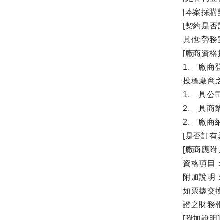
[本案採購
[契約是
其他:勞務
[廠商資格
1. 廠商
投標廠商
1. 具公
2. 具商
2. 廠
[是否訂
[廠商應
資格項目
附加說明
如票據交
證之財務
[附加說明]