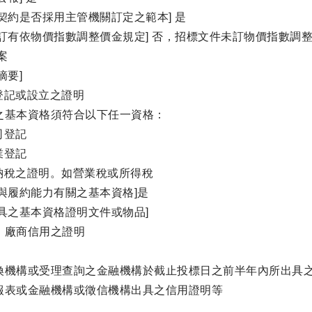
契約是否採用主管機關訂定之範本] 是
否訂有依物價指數調整價金規定] 否，招標文件未訂物價指數調
案
摘要]
登記或設立之證明
之基本資格須符合以下任一資格：
司登記
業登記
商納稅之證明。如營業稅或所得稅
有與履約能力有關之基本資格]是
附具之基本資格證明文件或物品]
：廠商信用之證明
：
換機構或受理查詢之金融機構於截止投標日之前半年內所出具
報表或金融機構或徵信機構出具之信用證明等