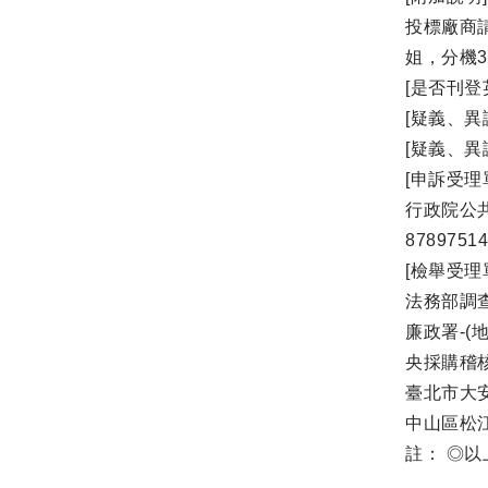
投標廠商請
姐，分機3
[是否刊登
[疑義、異
[疑義、
[申訴受理
行政院公共
87897514
[檢舉受理
法務部調查局
廉政署-(地
央採購稽核小
臺北市大安
中山區松江路
註： ◎