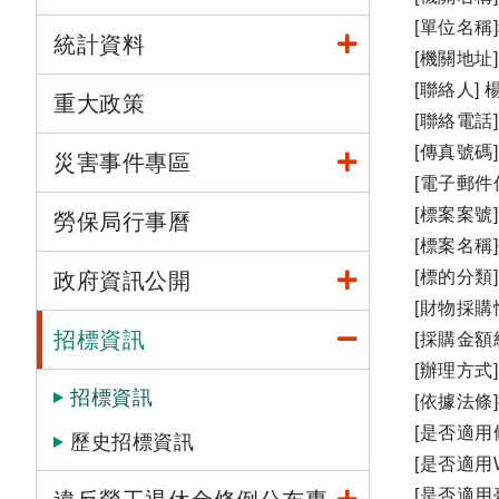
[單位名稱
統計資料
[機關地址
[聯絡人] 
重大政策
[聯絡電話] 
[傳真號碼] 
災害事件專區
[電子郵件信箱
[標案案號]1
勞保局行事曆
[標案名稱
[標的分類]
政府資訊公開
[財物採購
招標資訊
[採購金額
[辦理方式]
招標資訊
[依據法條
[是否適用
歷史招標資訊
[是否適用
[是否適用