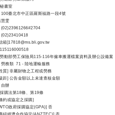
]秘書室
] 100臺北市中正區羅斯福路一段4號
楊慧雯
(02)23961266#2704
(02)23410418
]17818@ms.bli.gov.tw
15116000518
]勞動部勞工保險局115-116年僱車搬運檔案資料及辦公設備案
 勞務類 71 - 陸地運輸服務
性質] 非屬財物之工程或勞務
級距] 公告金額以上未達查核金額
 自辦
]採購法第18條、第19條
條約或協定之採購]
WTO政府採購協定(GPA)] 否
臺紐經濟合作協定(ANZTEC)] 否