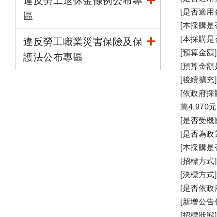
違反勞工退休金條例公布專
[是否適用
區
[本採購是
[本採購是
違反勞工職業災害保險及保
[預算金額] 
護法公布專區
[預算金額
[後續擴充]
[依政府採
萬4,970
[是否受機
[是否為政
[本採購是
[招標方式
[決標方式
[是否依政
[新增公告
[招標狀態