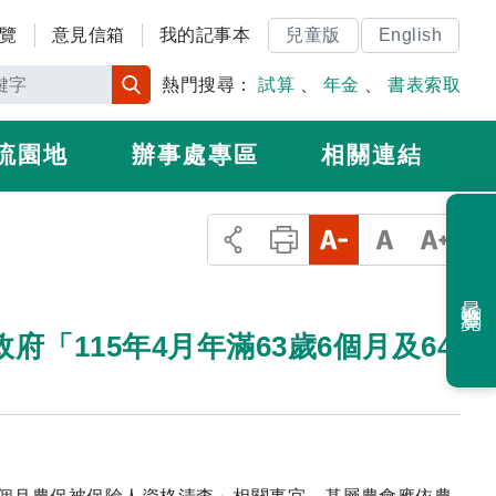
覽
意見信箱
我的記事本
兒童版
English
熱門搜尋：
試算
、
年金
、
書表索取
流園地
辦事處專區
相關連結
最近瀏覽
府「115年4月年滿63歲6個月及64