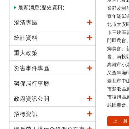
本局已於1
最新消息(歷史資料)
業部改制前
查年滿6
澄清專區
北市大安
市三峽區
統計資料
門區農會
鄉農會、
重大政策
會、南投
高雄市小
災害事件專區
又查年滿
臺北市中
勞保局行事曆
市鶯歌區
市復興區
政府資訊公開
武區農會
招標資訊
上一則