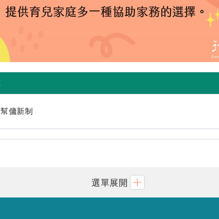
載
庭幫傭新制
選單展開