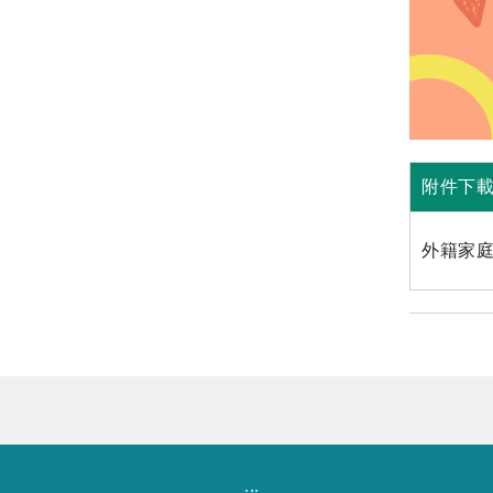
附件下
外籍家
:::