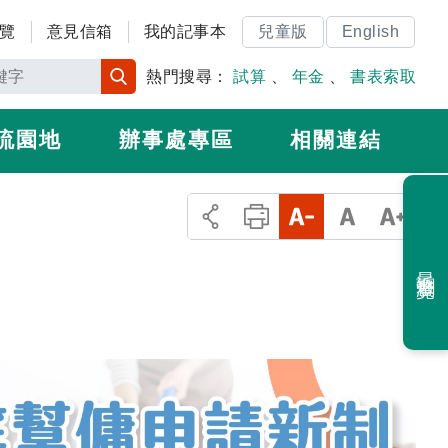
覽
意見信箱
我的記事本
兒童版
English
熱門搜尋：
試算
、
年金
、
書表索取
流園地
辦事處專區
相關連結
最近瀏覽