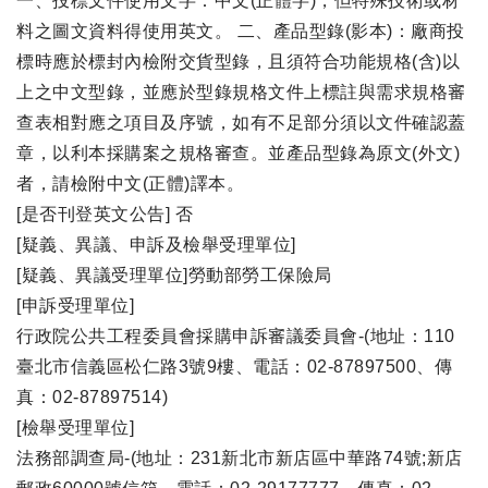
一、投標文件使用文字：中文(正體字)，但特殊技術或材
料之圖文資料得使用英文。 二、產品型錄(影本)：廠商投
標時應於標封內檢附交貨型錄，且須符合功能規格(含)以
上之中文型錄，並應於型錄規格文件上標註與需求規格審
查表相對應之項目及序號，如有不足部分須以文件確認蓋
章，以利本採購案之規格審查。並產品型錄為原文(外文)
者，請檢附中文(正體)譯本。
[是否刊登英文公告] 否
[疑義、異議、申訴及檢舉受理單位]
[疑義、異議受理單位]勞動部勞工保險局
[申訴受理單位]
行政院公共工程委員會採購申訴審議委員會-(地址：110
臺北市信義區松仁路3號9樓、電話：02-87897500、傳
真：02-87897514)
[檢舉受理單位]
法務部調查局-(地址：231新北市新店區中華路74號;新店