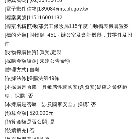
[傳真號碼] (02)23410418
[電子郵件信箱]18908@ms.bli.gov.tw
[標案案號]115116001182
[標案名稱]勞動部勞工保險局115年度自動撕表機購置案
[標的分類] 財物類 451 - 辦公室及會計機器，其零件及附
件
[財物採購性質] 買受,定製
[採購金額級距] 未達公告金額
[辦理方式] 自辦
[依據法條]採購法第49條
[本採購是否屬「具敏感性或國安(含資安)疑慮之業務範
疇」採購] 否
[本採購是否屬「涉及國家安全」採購] 否
[預算金額] 520,000元
[預算金額是否公開] 是
[後續擴充] 否