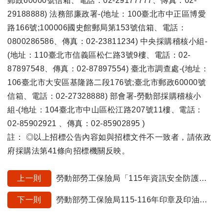
郵政60000號信箱、電話：02-29177777、傳真：02-
29188888) 法務部廉政署-(地址：100臺北市中正區博愛
路166號;100006國史館郵局第153號信箱、電話：
0800286586、傳真：02-23811234) 中央採購稽核小組-
(地址：110臺北市信義區松仁路3號9樓、電話：02-
87897548、傳真：02-87897554) 臺北市調查處-(地址：
106臺北市大安區基隆路二段176號;臺北市郵政60000號
信箱、電話：02-27328888) 部會署-勞動部採購稽核小
組-(地址：104臺北市中山區松江路207號11樓、電話：
02-85902921 、傳真：02-85902895 )
註： ◎以上招標公告內容如與招標文件不一致者，請依政
府採購法第41條向招標機關反映。
上一則
勞動部勞工保險局「115年資訊安全防護作業委外服務案」公開閱覽文件廠商意見回覆彙整表
下一則
勞動部勞工保險局115-116年印章及印油採購案（開口契約）