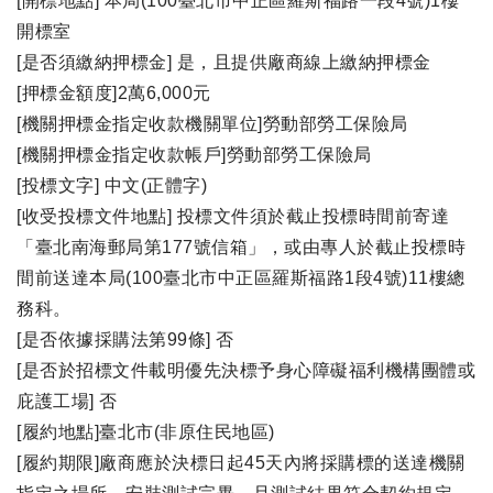
[開標地點] 本局(100臺北市中正區羅斯福路一段4號)1樓
開標室
[是否須繳納押標金] 是，且提供廠商線上繳納押標金
[押標金額度]2萬6,000元
[機關押標金指定收款機關單位]勞動部勞工保險局
[機關押標金指定收款帳戶]勞動部勞工保險局
[投標文字] 中文(正體字)
[收受投標文件地點] 投標文件須於截止投標時間前寄達
「臺北南海郵局第177號信箱」，或由專人於截止投標時
間前送達本局(100臺北市中正區羅斯福路1段4號)11樓總
務科。
[是否依據採購法第99條] 否
[是否於招標文件載明優先決標予身心障礙福利機構團體或
庇護工場] 否
[履約地點]臺北市(非原住民地區)
[履約期限]廠商應於決標日起45天內將採購標的送達機關