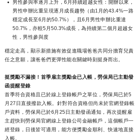
男性參與率逐月上升，6月持續超越女性：開辦以來，
男性申辦比重呈現逐月成長趨勢（由1月的43.4%一路
穩定成長至6月的50.7%），且6月男性申辦比重達
50.7%，亦較5月50.3%成長，為持續第二個月超越女
性，男性參與度
穩定走高，顯示新措施有效促進職場爸爸共同分擔育兒責
任之意願，讓爸爸們更彈性能在關鍵時刻挺身而出。
挺獎勵不漏接！首季雇主獎勵金已入帳，勞保局已主動發
函提醒登錄
首季符合資格且已於線上登錄帳戶之單位，勞保局已於5
月27日直接撥款入帳。針對符合資格但尚未於官網登錄帳
戶資料，勞保局已於6月25日主動發函通知，再次提醒雇
主趕快到勞保局官網線上登錄公司金融帳戶，這個帳戶一
經登錄，日後皆可適用，能方便獎勵金順利、快速地直接
入帳。