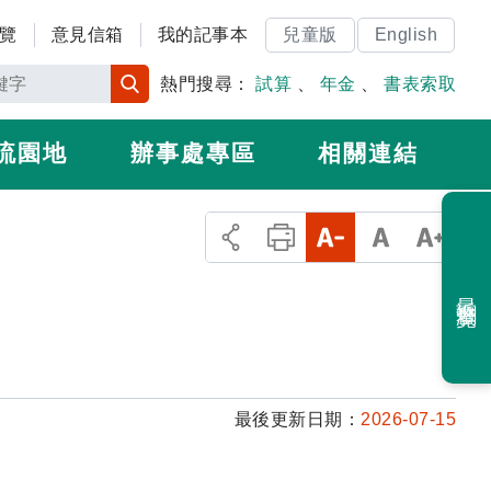
覽
意見信箱
我的記事本
兒童版
English
熱門搜尋：
試算
、
年金
、
書表索取
流園地
辦事處專區
相關連結
最近瀏覽
最後更新日期：
2026-07-15