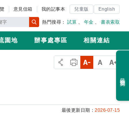
覽
意見信箱
我的記事本
兒童版
English
熱門搜尋：
試算
、
年金
、
書表索取
流園地
辦事處專區
相關連結
最近瀏覽
最後更新日期：
2026-07-15