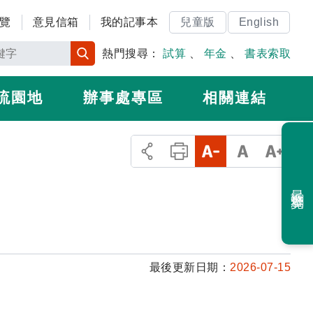
覽
意見信箱
我的記事本
兒童版
English
熱門搜尋：
試算
、
年金
、
書表索取
流園地
辦事處專區
相關連結
最近瀏覽
最後更新日期：
2026-07-15