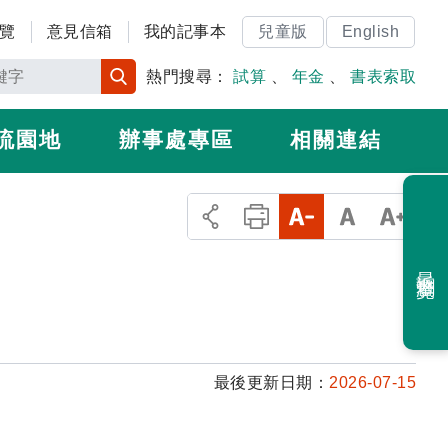
覽
意見信箱
我的記事本
兒童版
English
熱門搜尋：
試算
、
年金
、
書表索取
流園地
辦事處專區
相關連結
最近瀏覽
最後更新日期：
2026-07-15