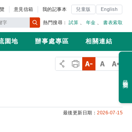
覽
意見信箱
我的記事本
兒童版
English
熱門搜尋：
試算
、
年金
、
書表索取
流園地
辦事處專區
相關連結
最近瀏覽
最後更新日期：
2026-07-15