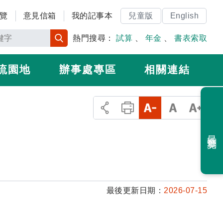
覽
意見信箱
我的記事本
兒童版
English
熱門搜尋：
試算
、
年金
、
書表索取
流園地
辦事處專區
相關連結
最近瀏覽
最後更新日期：
2026-07-15