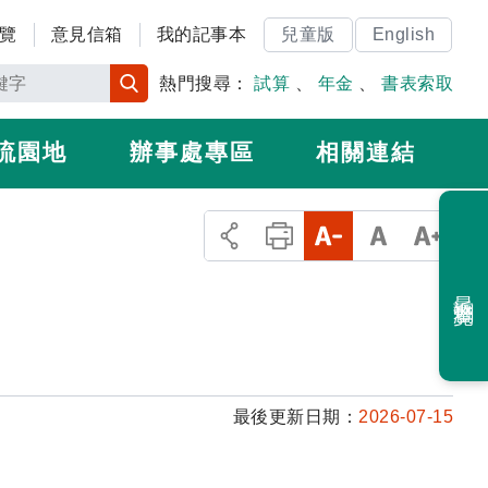
覽
意見信箱
我的記事本
兒童版
English
熱門搜尋：
試算
、
年金
、
書表索取
流園地
辦事處專區
相關連結
最近瀏覽
最後更新日期：
2026-07-15