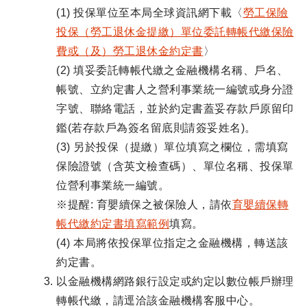
(1) 投保單位至本局全球資訊網下載〈
勞工保險
投保（勞工退休金提繳）單位委託轉帳代繳保險
費或（及）勞工退休金約定書
〉
(2) 填妥委託轉帳代繳之金融機構名稱、戶名、
帳號、立約定書人之營利事業統一編號或身分證
字號、聯絡電話，並於約定書蓋妥存款戶原留印
鑑(若存款戶為簽名留底則請簽妥姓名)。
(3) 另於投保（提繳）單位填寫之欄位，需填寫
保險證號（含英文檢查碼）、單位名稱、投保單
位營利事業統一編號。
※提醒: 育嬰續保之被保險人，請依
育嬰續保轉
帳代繳約定書填寫範例
填寫。
(4) 本局將依投保單位指定之金融機構，轉送該
約定書。
以金融機構網路銀行設定或約定以數位帳戶辦理
轉帳代繳，請逕洽該金融機構客服中心。