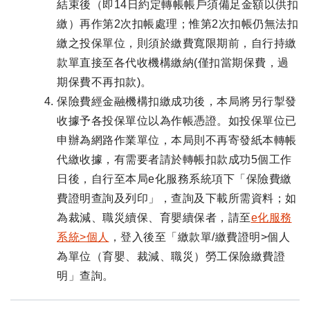
結束後（即14日約定轉帳帳戶須備足金額以供扣
繳）再作第2次扣帳處理；惟第2次扣帳仍無法扣
繳之投保單位，則須於繳費寬限期前，自行持繳
款單直接至各代收機構繳納(僅扣當期保費，過
期保費不再扣款)。
保險費經金融機構扣繳成功後，本局將另行掣發
收據予各投保單位以為作帳憑證。如投保單位已
申辦為網路作業單位，本局則不再寄發紙本轉帳
代繳收據，有需要者請於轉帳扣款成功5個工作
日後，自行至本局e化服務系統項下「保險費繳
費證明查詢及列印」，查詢及下載所需資料；如
為裁減、職災續保、育嬰續保者，請至
e化服務
系統>個人
，登入後至「繳款單/繳費證明>個人
為單位（育嬰、裁減、職災）勞工保險繳費證
明」查詢。