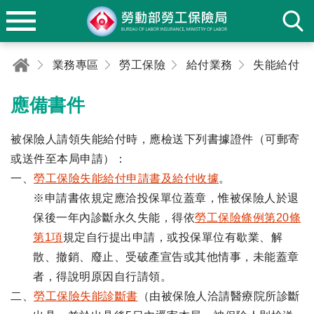
業務專區
勞工保險
給付業務
失能給付
應備書件
被保險人請領失能給付時，應檢送下列書據證件（可郵寄
或送件至本局申請）：
一、
勞工保險失能給付申請書及給付收據
。
※申請書依規定應洽投保單位蓋章，惟被保險人於退
保後一年內診斷永久失能，得依
勞工保險條例第20條
第1項
規定自行提出申請，或投保單位有歇業、解
散、撤銷、廢止、受破產宣告或其他情事，未能蓋章
者，得說明原因自行請領。
二、
勞工保險失能診斷書
（由被保險人洽請醫療院所診斷