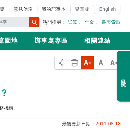
覽
意見信箱
我的記事本
兒童版
English
熱門搜尋：
試算
、
年金
、
書表索取
流園地
辦事處專區
相關連結
最近瀏覽
定？
務機構。
最後更新日期：
2011-08-18