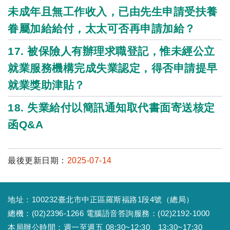
未成年且無工作收入，已由先生申請受扶養
眷屬加給給付，太太可否再申請加給？
17. 被保險人有辦理求職登記，惟未經公立
就業服務機構完成失業認定，得否申請提早
就業獎助津貼？
18. 失業給付以簡訊通知取代書面寄送核定
函Q&A
最後更新日期：
2025-07-14
地址：100232臺北市中正區羅斯福路1段4號（總局）
總機：(02)2396-1266 電腦語音答詢服務：(02)2192-1000
本局辦公時間：週一至週五 08:30~12:30、13:30~17:30