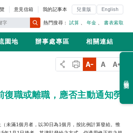
覽
意見信箱
我的記事本
兒童版
English
熱門搜尋：
試算
、
年金
、
書表索取
流園地
辦事處專區
相關連結
最近瀏覽
提前復職或離職，應否主動通知勞
（未滿1個月者，以30日為1個月，按比例計算發給。惟
15年1月1日後者，其津貼發給之方式，仍適用修正前之規