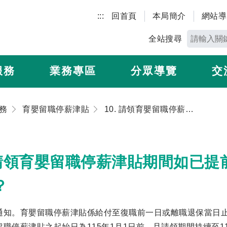
:::
回首頁
本局簡介
網站導
全站搜尋
服務
業務專區
分眾導覽
交
務
育嬰留職停薪津貼
10. 請領育嬰留職停薪津貼期間如已提前復職或離職，應否主動通知勞保局？
. 請領育嬰留職停薪津貼期間如已
？
通知。育嬰留職停薪津貼係給付至復職前一日或離職退保當日止
留職停薪津貼之起始日為115年1月1日前，且請領期間持續至1