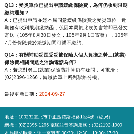
Q13：受災單位已提出申請緩繳保險費，為何仍收到限期
繳納通知？
A：已提出申請並經本局同意緩繳保險費之受災單位，近
期如有收到限期繳納函，係因本局於此次災害前即已發文
寄送（105年8月30日發文，105年9月1日寄發），105年
7月份保險費於緩繳期間可暫不繳納。
Q14：有關補助災區受災被保險人個人負擔之勞工(就業)
保險費相關問題之洽詢電話為何?
A：若您對勞工(就業)保險費計算仍有疑問，可電洽：
(02)2396-1266，轉繳款單上所列聯絡分機。
最後更新日期：
2024-09-27
地址：100232臺北市中正區羅斯福路1段4號（總局）
總機：(02)2396-1266 電腦語音答詢服務：(02)2192-1000
本局辦公時間：週一至週五 08:30~12:30、13:30~17:30