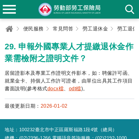
便民服務
常見問答
勞工退休金
勞工退休
29. 申報外國專業人才提繳退休金作
業需檢附之證明文件？
居留證影本及專業工作證明文件影本，如：聘僱許可函、
就業金卡、持個人工作許可證者，由單位出具其工作項目
書面說明(參考格式
docx檔
、
odt檔
)。
最後更新日期：
2026-01-02
地址：100232臺北市中正區羅斯福路1段4號（總局）
總機：(02)2396-1266 電腦語音答詢服務：(02)2192-1000