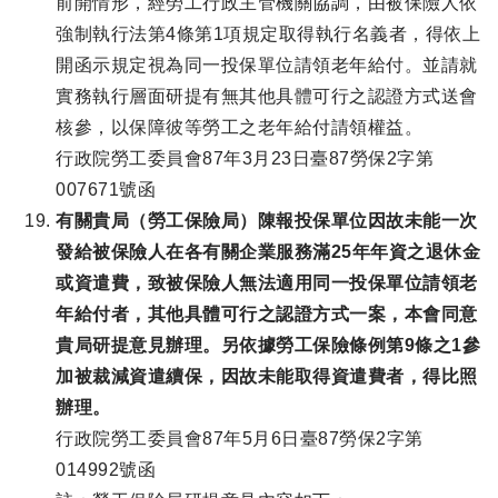
前開情形，經勞工行政主管機關協調，由被保險人依
強制執行法第4條第1項規定取得執行名義者，得依上
開函示規定視為同一投保單位請領老年給付。並請就
實務執行層面研提有無其他具體可行之認證方式送會
核參，以保障彼等勞工之老年給付請領權益。
行政院勞工委員會87年3月23日臺87勞保2字第
007671號函
有關貴局（勞工保險局）陳報投保單位因故未能一次
發給被保險人在各有關企業服務滿25年年資之退休金
或資遣費，致被保險人無法適用同一投保單位請領老
年給付者，其他具體可行之認證方式一案，本會同意
貴局研提意見辦理。另依據勞工保險條例第9條之1參
加被裁減資遣續保，因故未能取得資遣費者，得比照
辦理。
行政院勞工委員會87年5月6日臺87勞保2字第
014992號函