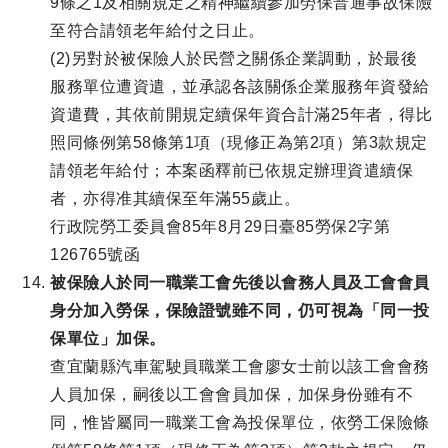
9條之1及相關規定之精神繼續參加勞保普通事故保險
至符合請領老年給付之日止。
(2)另對於被保險人於民營之關係企業調動，於最後
服務單位遭資遣，並承認各該關係企業服務年資發給
資遣費，其依前開規定續保年資合計滿25年者，得比
照同條例第58條第1項（現修正為第2項）第3款規定
請領老年給付；本案函釋前已依規定辦理資遣續保
者，亦得准其續保至年滿55歲止。
行政院勞工委員會85年8月29日臺85勞保2字第
126765號函
被保險人於同一職業工會先後以會務人員及工會會員
身分加入勞保，保險證號雖不同，仍可視為「同一投
保單位」加保。
查宜蘭縣汽車駕駛員職業工會廖女士前以該工會會務
人員加保，嗣後以工會會員加保，加保身份雖有不
同，惟皆屬同一職業工會為投保單位，依勞工保險條