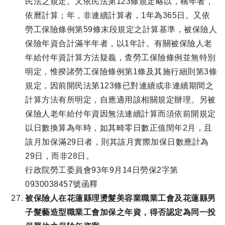
民法之規定。又依民法第123條規定略以，稱年者，
依曆計算；年，非連續計算者，1年為365日。又依
勞工保險條例第59條末段規定之計算基準，被保險人
保險年資合計滿半年者，以1年計。有關被保險人老
年給付年資計算方法疑義，查勞工保險條例並無特別
明定，惟揆諸勞工保險條例第1條及其施行細則第3條
規定，因前開民法第123條已對連續或非連續期間之
計算方法有所明定，自應適用該相關規定辦理。另被
保險人老年給付年資因無法連續計算而須依前開規定
以日數換算為年時，如其畸零日數正值閏年2月，且
該月加保滿29日者，則其該月實際加保日數應計為
29日，而非28日。
行政院勞工委員會93年9月14日勞保2字第
0930038457號函釋
被保險人在花蓮縣理燙髮美容業職業工會及花蓮縣男
子髮藝造型職業工會加保之年資，得否認定為同一投