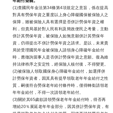
年給付疑義。
(1)查國民年金法第34條第4項規定之意旨，係在提高
對具有勞保年資之重度以上身心障礙國保被保險人之
保障，雖被保險人具有選擇是否併計勞保年資之權
利，但貴局基於對人民有利及簡政便民之考量，主動
併計其勞保年資，被保險人如無意願併計其勞保年
資，仍得提出不併計勞保年資之請求。是以，未來貴
局於受理國民年金被保險人請領身心障礙年金給付
時，應徵詢當事人是否併計勞保年資之意願。復為維
持法律秩序之安定性，經保險人核付後，不得變更。
(2)被保險人領取國保身心障礙年金給付，如選擇併
計勞保年資者，因其具有提早領取老年年金給付之性
質，嗣後符合勞保老年給付條件時，僅得轉銜請領老
年年金給付，不得一次請領老年給付。
(3)關於其65歲欲請領勞保老年年金給付時，得否再
增給20％展延老年年金部分，因其併計勞保年資，有