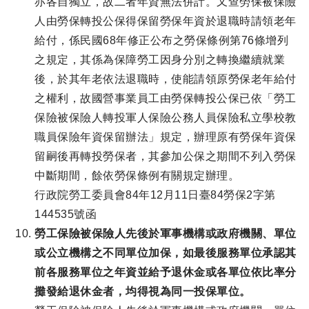
亦各自獨立，故二者年資無法併計。又查勞保被保險
人由勞保轉投公保得保留勞保年資於退職時請領老年
給付，係民國68年修正公布之勞保條例第76條增列
之規定，其係為保障勞工因身分別之轉換繼續就業
後，於其年老依法退職時，使能請領原勞保老年給付
之權利，故國營事業員工由勞保轉投公保已依「勞工
保險被保險人轉投軍人保險公務人員保險私立學校教
職員保險年資保留辦法」規定，辦理原有勞保年資保
留嗣後再轉投勞保者，其參加公保之期間不列入勞保
中斷期間，餘依勞保條例有關規定辦理。
行政院勞工委員會84年12月11日臺84勞保2字第
144535號函
勞工保險被保險人先後於軍事機構或政府機關、單位
或公立機構之不同單位加保，如最後服務單位承認其
前各服務單位之年資並給予退休金或各單位依比率分
攤發給退休金者，均得視為同一投保單位。