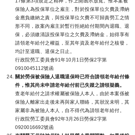
17條第3項規定之精神，作上開函示放寬。惟本案被
保險人為投保單位之雇主，對於投保單位欠費及滯納
金應負繳納之責，與投保單位欠費不可歸責勞工之情
形不同，故案內雇主於暫行拒絕給付期間內退職、退
保，必須繳清該投保單位之欠費及滯納金，始得享有
請領老年給付之權益，至其年資及老年給付之核發，
均計至退職、退保之日止。
行政院勞工委員會91年10月1日勞保2字第
0910045112號函
關於勞保被保險人退職退保時已符合請領老年給付條
件，惟其尚未申請老年給付前已失蹤之請領疑義。
查老年給付之請求權屬被保險人本人，由於本案係被
保險人離家出走後未再與家人聯絡，其狀況未明，其
家屬非為被險人本人，自不得代為請領老年給付。
行政院勞工委員會92年3月26日勞保2字第
0920016692號函