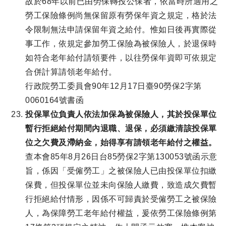
故於68年以前已由勞保轉投公保者，依當時所適用之
勞工保險條例尚無保留原有勞保年資之規定，格於法
令限制無法申請保留年資之給付。惟如日後再實際從
事工作，依規定參加勞工保險為被保險人，於退保時
如符合老年給付請領要件，以往勞保年資即可依規定
合併計算請領老年給付。
行政院勞工委員會90年12月17日臺90勞保2字第
0060164號書函
投保單位負責人依法加保為被保險人，其於投保單位
暫行拒絕給付期間內退職、退保，必須繳清該投保單
位之欠費及滯納金，始得享有請領老年給付之權益。
查本會85年8月26日台85勞保2字第130053號函示意
旨，係因「受僱勞工」之被保險人已由投保單位扣繳
保費，但投保單位並未向保險人繳費，致造成欠費暫
行拒絕給付情形，因係不可歸責於受僱勞工之被保險
人，為保障勞工老年給付權益，爰依勞工保險條例第