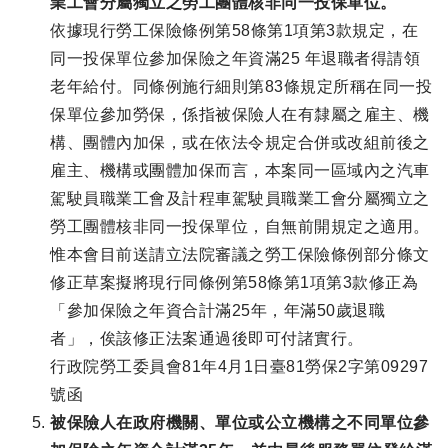
業工會分屬獨立之勞工團體核非同一投保單位。
依據現行勞工保險條例第58條第1項第3款規定，在
同一投保單位參加保險之年資滿25 年退職者得請領
老年給付。同條例施行細則第83條規定所稱在同一投
保單位參加勞保，係指被保險人在有隸屬之雇主、機
構、團體內加保，或在依法令規定合併或改組前後之
雇主、機構或團體加保而言，本案同一區域內之汽車
駕駛員職業工會及計程車駕駛員職業工會分屬獨立之
勞工團體核非同一投保單位，自無前開規定之適用。
惟本會目前送請立法院審議之勞工保險條例部分條文
修正草案擬將現行同條例第58條第1項第3款修正為
「參加保險之年資合計滿25年，年滿50歲退職
者」，俟該修正法案通過後即可付諸實行。
行政院勞工委員會81年4月1日臺81勞保2字第09297
號函
被保險人在政府機關、單位或公立機構之不同單位參