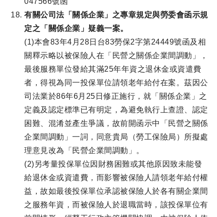
047566號函
有關公司法「關係企業」之專章規定與勞委會函示規
定之「關係企業」疑義一案。
(1)本會83年4月28日台83勞保2字第24449號函及相
關釋示略以被保險人在「民營之關係企業間調動」，
最後服務單位發給其滿25年年資之退休金或資遣費
者，得視為同一投保單位請領老年給付在案。茲因公
司法業於86年6月25日修正施行，就「關係企業」之
定義及認定標準已有明定，為避免執行上查證、認定
困難、混淆並產生爭議，故前開函示中「民營之關係
企業間調動」一詞，同意貴局（勞工保險局）所擬處
理意見改為「民營企業間調動」。
(2)另考量投保單位因財務困難或其他原因致未能發
給退休金或資遣費，而影響被保險人請領老年給付權
益，故如最後投保單位承認被保險人於各有關企業間
之服務年資，而被保險人於退職當時，該投保單位有