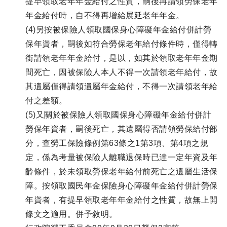
提早領取老年年金給付之性質，嗣後再請領勞保老年
年金給付時，自不得再增給展延老年年金。
(4)另按被保險人領取國保身心障礙年金給付併計勞
保年資者，嗣後如符合勞保老年給付條件時，僅得轉
銜請領老年年金給付，是以，如其於領取老年年金期
間死亡，因被保險人本人不得一次請領老年給付，故
其遺屬僅得請領遺屬年金給付，不得一次請領老年給
付之差額。
(5)又關於被保險人領取國保身心障礙年金給付併計
勞保年資者，嗣後死亡，其遺屬得否請領勞保給付部
分，查勞工保險條例第63條之1第3項、第4項之規
定，係為考量被保險人離職退保時已達一定年資及年
齡條件，於未領取勞保老年給付前死亡之遺屬生活保
障。按領取國民年金保險身心障礙年金給付併計勞保
年資者，有提早領取老年年金給付之性質，故無上開
條文之適用。併予敘明。