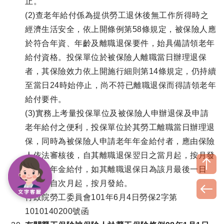
止。
(2)查老年給付係為提供勞工退休後無工作所得時之
經濟生活安全，依上開條例第58條規定，被保險人應
於符合年資、年齡及離職退保要件，始具備請領老年
給付資格。投保單位於被保險人離職當日辦理退保
者，其保險效力依上開施行細則第14條規定，仍持續
至當日24時始停止，尚不符已離職退保而得請領老年
給付要件。
(3)實務上考量投保單位及被保險人申辦退保及申請
老年給付之便利，投保單位於其勞工離職當日辦理退
保，同時為被保險人申請老年年金給付者，應由保險
人依法審核後，自其離職退保翌日之當月起，按月發
給老年年金給付，如其離職退保日為該月最後一日
者，應自次月起，按月發給。
行政院勞工委員會101年6月4日勞保2字第
1010140200號函