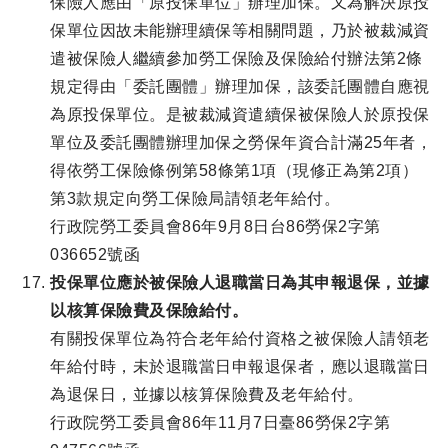
保險人應由「原投保單位」辦理加保。又為解決原投
保單位因故未能辦理續保等相關問題，乃於被裁減資
遣被保險人繼續參加勞工保險及保險給付辦法第2條
規定得由「委託團體」辦理加保，該委託團體自應視
為原投保單位。是被裁減資遣續保被保險人於原投保
單位及委託團體辦理加保之勞保年資合計滿25年者，
得依勞工保險條例第58條第1項（現修正為第2項）
第3款規定向勞工保險局請領老年給付。
行政院勞工委員會86年9月8日台86勞保2字第
036652號函
投保單位應於被保險人退職當日為其申報退保，並據
以核算保險費及保險給付。
有關投保單位為符合老年給付資格之被保險人請領老
年給付時，未於退職當日申報退保者，應以退職當日
為退保日，並據以核算保險費及老年給付。
行政院勞工委員會86年11月7日臺86勞保2字第