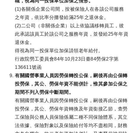
職，視為同一投保單位加保之情形。
(1)各關係企業公司間，按被保險人在各該公司服務
之年資，依比率分攤發給滿25年之退休金。
(2)二公司（非關係企業）以上依協議移轉員工，彼
此承認該員工於該公司之服務年資，並發給25年年資
退休金。
得視為同一投保單位加保請領老年給付。
行政院勞工委員會84年10月23日臺84勞保2字第
136611號函
有關國營事業人員因勞保轉投公保，嗣後再由公保轉
投勞保，其公、勞保年資不能併計，惟其參加公保之
期間不列入勞保中斷期間。
有關國營事業人員因勞保轉投公保，嗣後再由公保轉
投勞保，其公、勞保年資轉換及年資銜接乙節，查勞
工保險與公務人員保險係屬二種不同保險體系，其立
法依據、保險對象以及保險給付等均不盡相同，財務