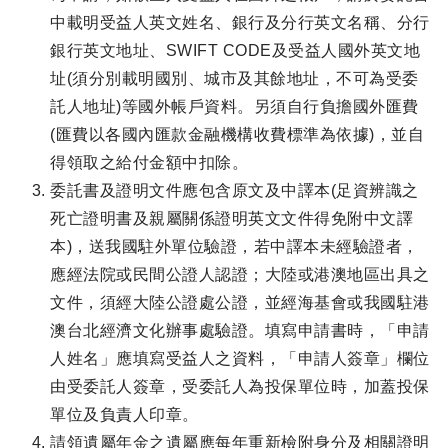
中載明受益人英文姓名、銀行及分行英文名稱、分行
銀行英文地址、SWIFT CODE及受益人國外英文地
址(須分別載明國別、城市及其餘地址，不可為受委
託人地址)等國外帳戶資料。另須自行負擔國外匯費
(匯費以各國內匯款金融機構收費標準為依據)，並自
得領取之給付金額中扣除。
委託書及證明文件應包含原文及中譯本(足資辨識之
死亡證明書及親屬關係證明英文文件得免附中文譯
本)，送我國駐外單位驗證，若中譯本未經驗證者，
應經法院或民間公證人認證；大陸或港澳地區出具之
文件，須經大陸公證處公證，並經海基會或我國駐港
澳台北經濟文化辦事處驗證。填寫申請書時，「申請
人姓名」應填寫受益人之資料，「申請人簽章」欄位
由受委託人簽章，受委託人為投保單位時，加蓋投保
單位及負責人印章。
請領遺屬年金之遺屬應每年重新檢附身分及相關證明