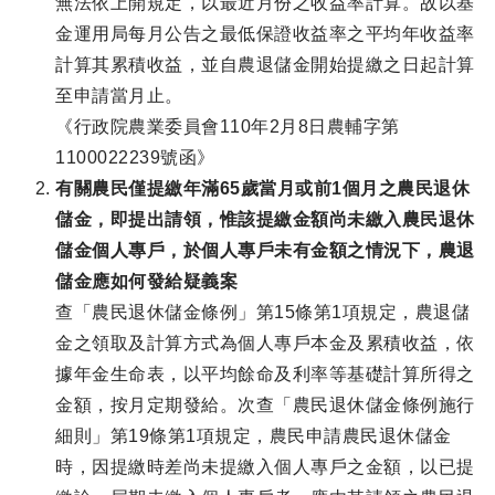
無法依上開規定，以最近月份之收益率計算。故以基
金運用局每月公告之最低保證收益率之平均年收益率
計算其累積收益，並自農退儲金開始提繳之日起計算
至申請當月止。
《行政院農業委員會110年2月8日農輔字第
1100022239號函》
有關農民僅提繳年滿65歲當月或前1個月之農民退休
儲金，即提出請領，惟該提繳金額尚未繳入農民退休
儲金個人專戶，於個人專戶未有金額之情況下，農退
儲金應如何發給疑義案
查「農民退休儲金條例」第15條第1項規定，農退儲
金之領取及計算方式為個人專戶本金及累積收益，依
據年金生命表，以平均餘命及利率等基礎計算所得之
金額，按月定期發給。次查「農民退休儲金條例施行
細則」第19條第1項規定，農民申請農民退休儲金
時，因提繳時差尚未提繳入個人專戶之金額，以已提