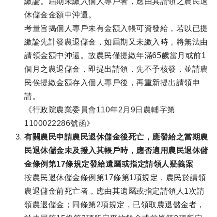
繳論。屆期未繳入個人專戶者，應由其請領之農民退
休儲金金額中沖還。
考量旨揭個人專戶未有金額入帳可資發給，若以已提
繳論先計發農退儲金，如屆期又未繳入時，將無法由
請領金額中沖還。故農民僅提繳年滿65歲當月或前1
個月之農退儲金，即提出請領，先不予核發，並請農
民俟提繳金額存入個人專戶後，再重新提出請領申
請。
《行政院農業委員會110年2月9日農輔字第
1100022286號函》
有關農民申請農民退休儲金後死亡，應發給之當期農
民退休儲金未及撥入其帳戶時，應否適用農民退休儲
金條例第17條規定發給遺屬或指定請領人疑義案
按農民退休儲金條例第17條第1項規定，農民於請領
農退儲金前死亡者，應由其遺屬或指定請領人1次請
領農退儲金；同條第2項規定，已領取農退儲金者，