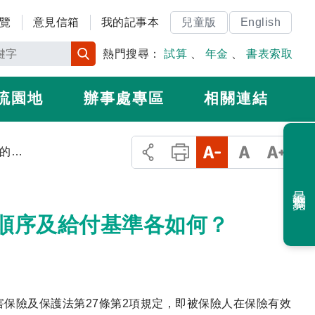
覽
意見信箱
我的記事本
兒童版
English
熱門搜尋：
試算
、
年金
、
書表索取
流園地
辦事處專區
相關連結
1.職業災害死亡給付的請領資格、請領順序及給付基準各如何？
最近瀏覽
領順序及給付基準各如何？
保險及保護法第27條第2項規定，即被保險人在保險有效