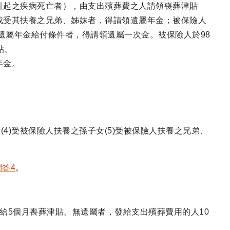
引起之疾病死亡者），由支出殯葬費之人請領喪葬津貼
或受其扶養之兄弟、姊妹者，得請領遺屬年金；被保險人
遺屬年金給付條件者，得請領遺屬一次金。被保險人於98
貼。
年金。
母(4)受被保險人扶養之孫子女(5)受被保險人扶養之兄弟、
問答4
。
給5個月喪葬津貼。無遺屬者，發給支出殯葬費用的人10