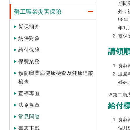
期間
勞工職業災害保險
外；
98
災保簡介
年1
被保
納保對象
給付保障
請領
保費業務
喪葬
預防職業病健康檢查及健康追蹤
遺屬
檢查
姊妹
宣導專區
※第二順
給付
法令規章
常見問答
喪葬
書表下載
個月