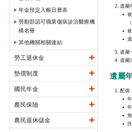
遺屬
年金預定入帳日曆表
勞動部認可職業傷病診治醫療機
（
構名冊
遺
其他機關相關連結
遺屬
勞工退休金
遺屬
墊償制度
遺屬
國民年金
配偶
年
農民保險
年
農民退休儲金
扶