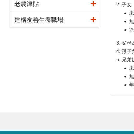
老農津貼
子女
建構友善生養職場
2
父母
孫子
兄弟
年