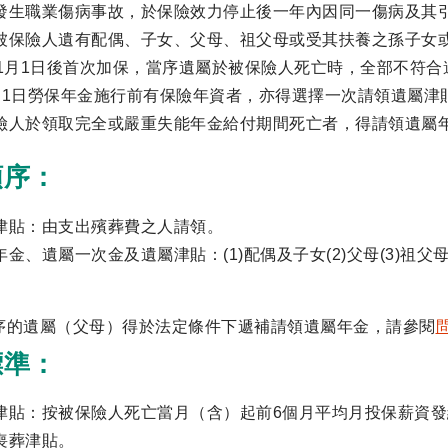
發生職業傷病事故，於保險效力停止後一年內因同一傷病及其
被保險人遺有配偶、子女、父母、祖父母或受其扶養之孫子女
年1月1日後首次加保，當序遺屬於被保險人死亡時，全部不符合
月1日勞保年金施行前有保險年資者，亦得選擇一次請領遺屬津
險人於領取完全或嚴重失能年金給付期間死亡者，得請領遺屬
順序：
津貼：由支出殯葬費之人請領。
年金、遺屬一次金及遺屬津貼：(1)配偶及子女(2)父母(3)祖父
。
序的遺屬（父母）得於法定條件下遞補請領遺屬年金，請參閱
標準：
津貼：按被保險人死亡當月（含）起前6個月平均月投保薪資發
喪葬津貼。