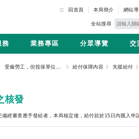
:::
回首頁
本局簡介
網站導
全站搜尋
服務
業務專區
分眾導覽
交
受僱勞工，但投保單位未申報加保
給付保障內容
失蹤給付
之核發
完備經審查應予發給者，本局核定後，給付款於15日內匯入申