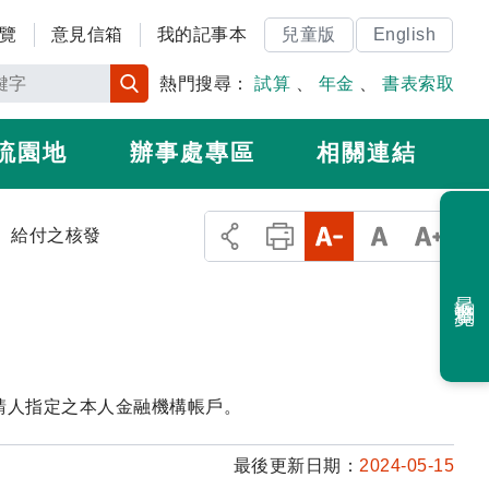
覽
意見信箱
我的記事本
兒童版
English
熱門搜尋：
試算
、
年金
、
書表索取
流園地
辦事處專區
相關連結
給付之核發
最近瀏覽
請人指定之本人金融機構帳戶。
最後更新日期：
2024-05-15