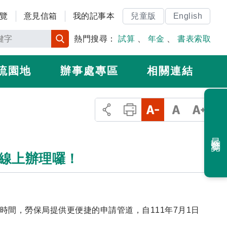
覽
意見信箱
我的記事本
兒童版
English
熱門搜尋：
試算
、
年金
、
書表索取
流園地
辦事處專區
相關連結
最近瀏覽
在線上辦理囉！
辦時間，勞保局提供更便捷的申請管道，自111年7月1日