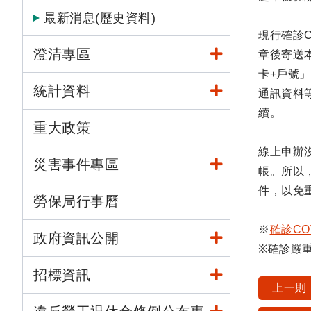
最新消息(歷史資料)
現行確診
澄清專區
章後寄送本
卡+戶號
統計資料
通訊資料
續。
重大政策
線上申辦
災害事件專區
帳。所以
件，以免
勞保局行事曆
※
確診CO
政府資訊公開
※確診嚴重
招標資訊
上一則