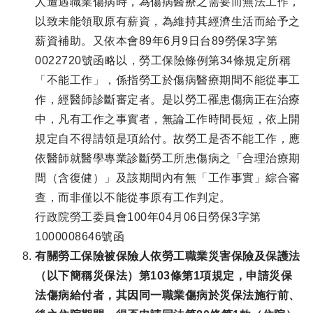
人遭遇職業傷病時，為傷病醫療之需要而無法工作，
以致未能領取原有薪資，為維持其經濟生活而給予之
薪資補助。又依本會89年6月9日台89勞保3字第
0022720號函略以，勞工保險條例第34條規定所稱
「不能工作」，係指勞工於傷病醫療期間不能從事工
作，經醫師診斷審定者。是以勞工罹患傷病正在治療
中，凡有工作之事實者，無論工作時間長短，依上開
規定自不得請領是項給付。故勞工是否不能工作，應
依醫師就醫學專業診斷勞工所患傷病之「合理治療期
間（含復健）」及該期間內有無「工作事實」綜合審
查，而非僅以不能從事原有工作判定。
行政院勞工委員會100年04月06日勞保3字第
1000008646號函
有關勞工保險被保險人依勞工職業災害保險及保護法
（以下簡稱災保法）第103條第1項規定，申請災保
法傷病給付者，其因同一職業傷病於災保法施行前、