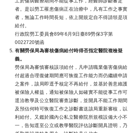
工於傷病醫療期間不能從事工作，經醫師診斷審定
者。是以勞工罹患傷病正在治療中，凡有工作之事實
者，無論工作時間長短，依上開規定自不得請領是項
給付。
行政院勞工委員會89年6月9日臺89勞保3字第
0022720號函
有關勞保局為審核傷病給付時得否指定醫院複檢疑
義。
勞保局為審慎審核該項給付，凡申請職業傷害傷病給
付超過合理復健期間應可恢復工作能力而仍繼續申請
之案件，該局即逕予核定不再給付，並基於善意維護
被保險人權益，通知被保險人如確實不能從事工作可
逕洽教學及公立醫院審查診斷，並開具不能工作期間
及預估何時可恢復工作之診斷書送該局重新審核，以
利給付。又鑑於國內公私立醫療院所規模設備大小不
一，告知逕至公立或教學醫院評估診斷開具證明，乃