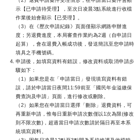
（2）退費申請案件受理情形，在申請當日案件會顯
示【已申請待受理】，至次日凌晨3點系統進行收檔
作業後始會顯示【已受理】。
（3）在《歷次申請紀錄》頁面僅顯示網路申辦進
度；另退費進度，本局審查作業約為2週（自申請日
起算），會在退費入帳成功後，發送簡訊至您申請時
填具之手機號碼。
申請後，如填寫資料有錯誤，修改資料或取消申請步
驟如下：
（1）如果您是在「申請當日」發現填寫資料有錯
誤，請於申請當日夜間11:59前至「國民年金溢繳保
費查詢及申請」頁面，進行修改或刪除。
（2）如果您在申請當日選擇「刪除」退費資料，可
再重新申請，惟每日重新申請次數僅以1次為限(修改
則不限次數)，超過當日申請次數請於隔日再至本系
統填寫資料。