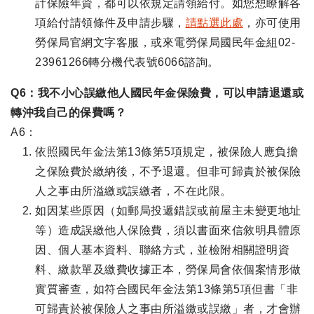
計保險年資，都可以依規定請領給付。如您想瞭解各
項給付請領條件及申請步驟，
請點選此處
，亦可使用
勞保局官網文字客服，或來電勞保局國民年金組02-
23961266轉分機代表號6066諮詢。
Q6：我不小心誤繳他人國民年金保險費，可以申請退還或
轉沖我自己的保費嗎？
A6：
依照國民年金法第13條第5項規定，被保險人應負擔
之保險費於繳納後，不予退還。但非可歸責於被保險
人之事由所溢繳或誤繳者，不在此限。
如因某些原因（如郵局投遞錯誤或前屋主未變更地址
等）造成誤繳他人保險費，須以書面來信敘明具體原
因、個人基本資料、聯絡方式，並檢附相關證明資
料、繳款單及繳費收據正本，勞保局會依個案情形做
實質審查，如符合國民年金法第13條第5項但書「非
可歸責於被保險人之事由所溢繳或誤繳」者，才會辦