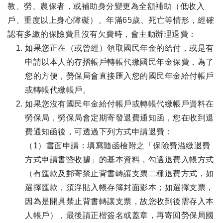
教、勞、農保者，或補助身分變更為全額補助（低收入
戶、重度以上身心障礙）、年滿65歲、死亡等情形，經確
認有多繳的保險費且沒有欠費時，會主動辦理退費：
如果您正在（或曾經）領取國民年金的給付，或是有
申請以本人的存摺帳戶轉帳代繳國民年金保費，為了
您的方便，勞保局會直接匯入您的國民年金給付帳戶
或轉帳代繳帳戶。
如果您沒有國民年金給付帳戶或轉帳代繳帳戶資料在
勞保局，勞保局會定期寄發退費通知函，您在收到退
費通知函後，可透過下列方式申請退費：
（1）書面申請：填寫隨函檢附之「保險費溢繳退費
方式申請書暨收據」的基本資料，勾選退費入帳方式
（有匯款及郵寄禁止背書轉讓支票二種退費方式，如
選擇匯款，須浮貼入帳存簿封面影本；如選擇支票，
因為是開具禁止背書轉讓支票，故您收到後需存入本
人帳戶），最後請正楷簽名或蓋章，再寄回勞保局國