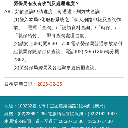
勞保局有沒有收到及處理進度？
A8：如欲查詢申請進度，可透過下列方式查詢：
(1)登入本局e化服務系統之「個人網路申報及查詢作
業」，選擇「查詢」/「請領資料查詢」/「就保」/
「就保給付」，即可查詢處理進度。
(2)請於上班時間8:30-17:30電洽勞保局普通事故給付
組就業保險給付科查詢，電話(02)23961266轉分機
2862。
(3)至勞保局總局及各地辦事處臨櫃查詢。
最後更新日期：
2026-02-25
地址：100232臺北市中正區羅斯福路1段4號（總局）
總機：(02)2396-1266 電腦語音答詢服務：(02)2192-1000
本局辦公時間：週一至週五 08:30~12:30、13:30~17:30