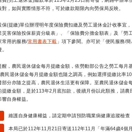
費(勞工退休金)繳款單於113年2月25日前寄發，網路申辦
核對，如與實際情形不符，可於繳款期限內向勞保局反映。
投保(提繳)單位辦理明年度保險費扣繳及勞工退休金計收事宜，
業災害保險投保薪資分級表」、「保險費分擔金額表」及「勞
家常用的服務/
常用書表下載
」項下參閱。亦可於「便民服務/簡
費。
提醒，農民退休儲金每月提繳金額，依勞動部公告之勞工每月基
農民退休儲金每月提繳金額也隨之調高，例如選擇提繳比率10%之
撥部分亦隨之提高，農民退休生活更有保障。至農民退休儲金
的提繳金額，是於113年2月底扣款，後續月份以此類推，請
影響自身權益。
維護自身健康權益，請定期申請預防職業病健康追蹤檢查
本局已於112年11月21日寄送112年11月「年滿64歲