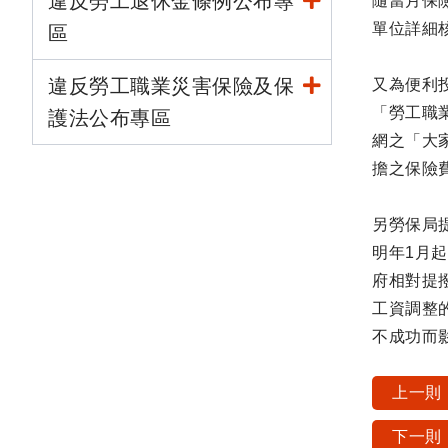
違反勞工退休金條例公布專
隨當月保險
單位詳細
區
違反勞工職業災害保險及保
又為便利
「勞工職
護法公布專區
網之「大
擔之保險
另勞保局
明年1月起
府相對提
工資調整
不成功而
上一則
下一則