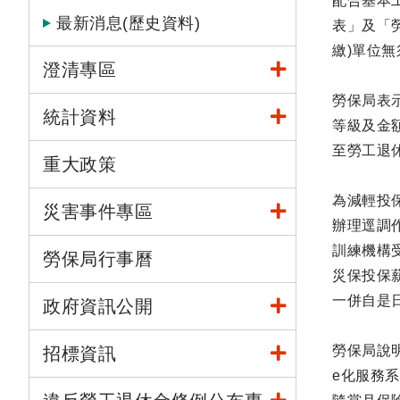
配合基本工
最新消息(歷史資料)
表」及「
繳)單位
澄清專區
勞保局表
統計資料
等級及金
至勞工退休
重大政策
為減輕投保
災害事件專區
辦理逕調作
訓練機構受
勞保局行事曆
災保投保
一併自是日
政府資訊公開
勞保局說明
招標資訊
e化服務