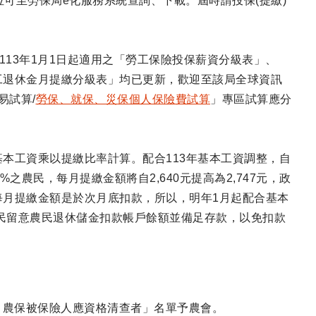
單位可至勞保局e化服務系統查詢、下載。屆時請投保(提繳)
113年1月1日起適用之「勞工保險投保薪資分級表」、
工退休金月提繳分級表」均已更新，歡迎至該局全球資訊
易試算/
勞保、就保、災保個人保險費試算
」專區試算應分
本工資乘以提繳比率計算。配合113年基本工資調整，自
農民，每月提繳金額將自2,640元提高為2,747元，政
每月提繳金額是於次月底扣款，所以，明年1月起配合基本
農民留意農民退休儲金扣款帳戶餘額並備足存款，以免扣款
4個月農保被保險人應資格清查者」名單予農會。