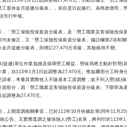
資自113年1月1日起調整為27,470元，勞動部修正「勞
勞工退休金月提繳分級表」，並自是日起施行。為簡政便民，勞
無須另行申報。
示，「勞工保險投保薪資分級表」及「勞工職業災害保險投保薪資
額均未修正，又「勞工保險投保薪資分級表」備註欄第2項有關職
金月提繳分級表，則增訂27,470元等級，其餘維持不變。
(提繳)單位作業負擔及保障勞工權益，勞保局將主動針對勞(就)保
業，自113年1月1日起調整為27,470元。惟如屬部分工
訓者，考量其實際收入不隨基本工資調整，故不列入勞(就)保投
薪資部分，因「勞工職業災害保險投保薪資分級表」下限即為基本
起調整為27,470元。
，上開逕調相關事宜，已於112年10月份繳款單(同年11月2
系統公告。又實際逕調之被保險人(勞工)名單，將列印於113年