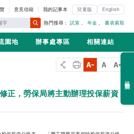
覽
意見信箱
我的記事本
兒童版
English
熱門搜尋：
試算
、
年金
、
書表索取
流園地
辦事處專區
相關連結
最近瀏覽
表修正，勞保局將主動辦理投保薪資