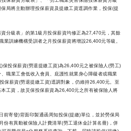
工保險投保薪資分級表」、「勞工職業災害保險投保薪資分級
保局將主動辦理投保薪資及提繳工資逕調作業，投保(提
分級表」的第1級月投保薪資均修正為27,470元，其餘
業訓練機構受訓者之月投保薪資將增設26,400元等級。
投保薪資(勞退提繳工資)為26,400元之被保險人(勞工)
時身分、職業工會低收入會員、庇護性就業身心障礙者或職業
保薪資(勞退提繳工資)逕調對象，仍維持26,400元。至
工資，故災保投保薪資為26,400元之所有被保險人將
5日前寄發)背面印製通函周知投保(提繳)單位，並於勞保局
1月份有異動被保險人計費清單(勞工退休金計算名冊)，併