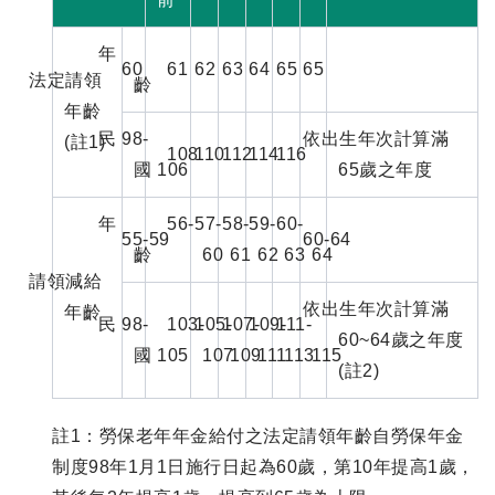
年
60
61
62
63
64
65
65
法定請領
齡
年齡
民
98-
依出生年次計算滿
(註1)
108
110
112
114
116
國
106
65歲之年度
年
56-
57-
58-
59-
60-
55-59
60-64
齡
60
61
62
63
64
請領減給
依出生年次計算滿
年齡
民
98-
103-
105-
107-
109-
111-
60~64歲之年度
國
105
107
109
111
113
115
(註2)
註1：勞保老年年金給付之法定請領年齡自勞保年金
制度98年1月1日施行日起為60歲，第10年提高1歲，