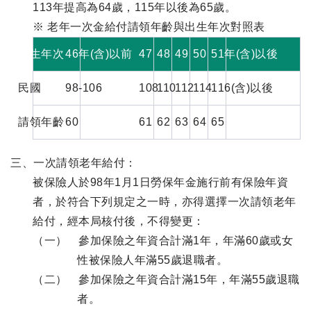
113年提高為64歲，115年以後為65歲。
※ 老年一次金給付請領年齡與出生年次對照表
出生年次
46年(含)以前
47
48
49
50
51年(含)以後
民國
98-106
108
110
112
114
116(含)以後
請領年齡
60
61
62
63
64
65
三、一次請領老年給付：
被保險人於98年1月1日勞保年金施行前有保險年資
者，於符合下列規定之一時，亦得選擇一次請領老年
給付，經本局核付後，不得變更：
（一） 參加保險之年資合計滿1年，年滿60歲或女
性被保險人年滿55歲退職者。
（二） 參加保險之年資合計滿15年，年滿55歲退職
者。