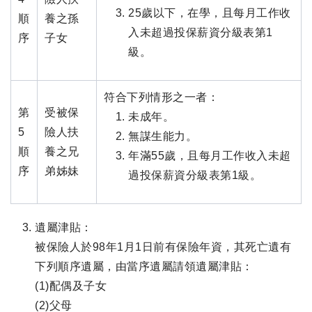
25歲以下，在學，且每月工作收
順
養之孫
入未超過投保薪資分級表第1
序
子女
級。
符合下列情形之一者：
第
受被保
未成年。
5
險人扶
無謀生能力。
順
養之兄
年滿55歲，且每月工作收入未超
序
弟姊妹
過投保薪資分級表第1級。
遺屬津貼：
被保險人於98年1月1日前有保險年資，其死亡遺有
下列順序遺屬，由當序遺屬請領遺屬津貼：
(1)配偶及子女
(2)父母