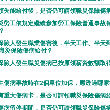
請領失能給付後，是否仍可請領職災保險傷
職災勞工依規定繼續參加勞工保險普通事故
？
被保險人發生職業傷害後，半天工作、半天
職災保險傷病給付？
被保險人發生職災傷病已按原領薪資數額取
發生傷病事故時在2個單位加保，應透過哪
領有重大傷病卡，是否可請領職災保險傷病
因傷病留停期間，是否仍可請領職災保險傷