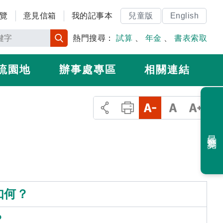
覽
意見信箱
我的記事本
兒童版
English
熱門搜尋：
試算
、
年金
、
書表索取
流園地
辦事處專區
相關連結
最近瀏覽
如何？
？