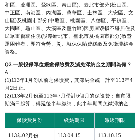
和區、蘆洲區、鶯歌區、泰山區)、臺北市部分(松山區、
中正區、南港區、內湖區、萬華區、士林區、大安區、文
山區)及桃園市部分(中壢區、桃園區、八德區、平鎮區、
大園區、龜山區、大溪區及蘆竹區)因房屋毀損不堪居住及
民眾重傷或住院(設籍新北市、臺北市及桃園市部分)致營
運困難者，即符合勞、災、就保保險費緩繳及免徵滯納金
資格。
Q3.一般投保單位緩繳保險費及減免滯納金之期間為何？
A：
(1)113年1月份以前之保險費，其滯納金統一計至113年4
月2日止。
(2)113年2月份至113年7月份計6個月的保險費：自寬限
期滿日起算，得延後半年繳納，此半年期間免徵滯納金。
保險費月份
繳納期限
繳緩期限
113年02月份
113.04.15
113.10.15