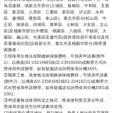
為花蓮縣，或新北市部分(土城區、板橋區、中和區、五股
區、新店區、八里區、三重區、新莊區、汐止區、永和
區、蘆洲區、鶯歌區、泰山區)、臺北市部分(松山區、中
正區、南港區、內湖區、萬華區、士林區、大安區、文山
區)及桃園市部分(中壢區、桃園區、八德區、平鎮區、大
園區、龜山區、大溪區及蘆竹區)因房屋毀損不堪居住及民
眾重傷或住院(設籍新北市、臺北市及桃園市部分)致營運
困難者：
①投保單位無法按期繳納保險費時，可填具申請書(附件
1)，以傳真(02-23214665或02-23910630)或郵寄方式向
勞保局申請辦理。如有疑義請洽詢勞保局分機3555。
②職業工會、漁會無法按期繳納保險費時，可填具申請書
(附件2)，以傳真(02-23581682或02-23416221)或郵寄方
式向勞保局申請辦理。如有疑義請洽詢勞保局分機2001或
3301。
③申請書無須使用特定之格式，惟為便利受災單位申請，
勞保局亦提供空白申請書供使用。
(2)投保單位通訊地址、登記地址、負責人地址均非花蓮縣