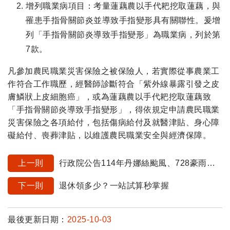
增列職業病項目：考量蓮藕農以手代耙挖取蓮藕，與
罹患手指骨關節炎並導致手指變形具有關聯性。爰增
列「手指骨關節炎導致手指變形」為職業病，列於第
7款。
凡參加農民職業災害保險之被保險人，若實際從事農業工
作符合工作職歷，經醫師診斷符合「紫外線暴露引發之皮
膚鱗狀上皮細胞癌」，或為蓮藕農以手代耙挖取蓮藕致
「手指骨關節炎導致手指變形」，得依規定申請農民職業
災害保險之各項給付，包括傷病給付及就醫津貼、身心障
礙給付、喪葬津貼，以維護農民職業安全與經濟保障。
上一則
行政院公告114年丹娜絲颱風、728豪雨及楊柳颱風災區範圍，勞保局立即啟動協助措施
下一則
退休領多少？一站試算秒掌握
最後更新日期：
2025-10-03