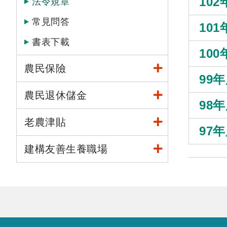
102
法令規章
常見問答
101
書表下載
100
農民保險
99
農民退休儲金
98
老農津貼
97
建構友善生養職場