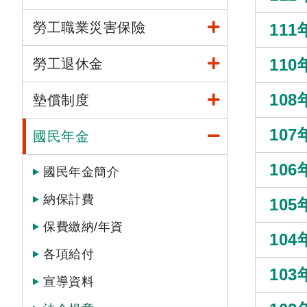
勞工職業災害保險
111
110
勞工退休金
108
墊償制度
107
國民年金
106
國民年金簡介
納保計費
105
保費繳納/年資
104
各項給付
103
宣導資料